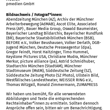
pmedien GmbH
Bildnachweis / Fotograf*innen:
Abendzeitung München (AZ), Archiv der Münchner
Arbeiterbewegung (AdMAB), Ascot Elite, Associated
Press (AP) , Bauer Media Group, Oswald Baumeister,
Bayerischer Landtag Bildarchiv, Bayerischer Rundfunk
(BR), Bayerische Staatsbibliothek München (BSB),
BEFORE e.V., Volker Beushausen, Volker Derlath, DGB-
Jugend München, Deutsche Presseagentur (dpa),
Gregor Feindt, Horst Haitzinger, Timo Hummel,
Keystone Pictures USA, Christiane Mudra, Münchner
Merkur, picture alliance (pa), Astrid Schmidhuber,
Stadtarchiv München (StadtAM), Münchner
Stadtmuseum (MstM), Süddeutsche Zeitung (SZ),
Süddeutsche Zeitung Photo (SZ Photo), Ullstein Bild,
Westfälisches Landestheater, WEISSER RING e.V.,
Thomas Witzgall, Ronald Zimmermann, ZUMAPRESS
Wir haben uns bemüht, für alle verwendeten
Abbildungen und Texte die entsprechenden
Rechteinhaber*innen zu ermitteln. Sollten dennoch
Ansprüche offen sein, bitten wir um Benachrichtigung.